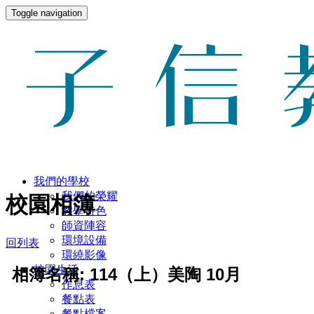
Toggle navigation
我們的學校
我們的榮耀
校園相簿
教學特色
師資陣容
環境設備
回列表
環繞影像
校園生活
相簿名稱: 114（上）美陶 10月
作息表
餐點表
餐點檔案