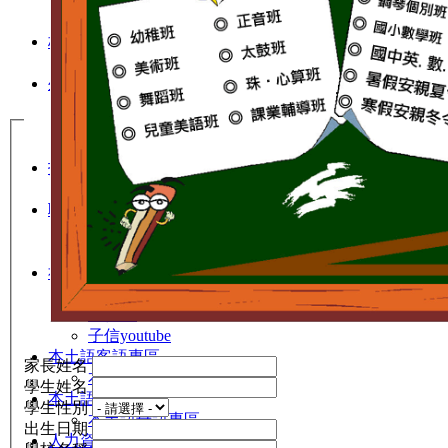
行事曆表格
校園訊息
最新消息
生活點滴
校園相簿
班級相簿
活動影片
招生訊息
線上報名
聯絡我們
校園資料
與我聯絡
社群網站
子信幼兒園FB
子信IG
子信youtube
本土語客語專區
家長姓名
本土語客語專區
學生姓名
本土語母語專區
學生性別
本土語母語專區
出生日期
人力資源