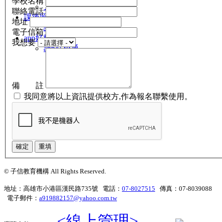
學校名稱
人力資源
聯絡電話
課後照顧服務專區
地址
課表(寒假營)
電子信箱
app好校通
我想要
app好校通
備 註
我同意將以上資訊提供校方,作為報名聯繫使用。
確定
重填
© 子信教育機構 All Rights Reserved.
地址：高雄市小港區漢民路735號 電話：
07-8027515
傳真：07-8039088
電子郵件：
a919882157@yahoo.com.tw
<線上管理>