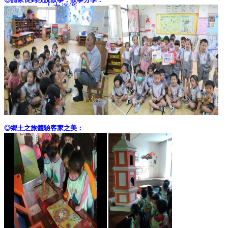
人力資源
課後照顧服務專區
課表(寒假營)
app好校通
app好校通
◎鄉土之旅體驗客家之美：