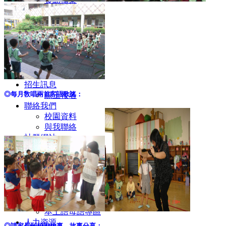
行事曆表格
校園訊息
最新消息
生活點滴
校園相簿
班級相簿
活動影片
招生訊息
◎每月敎唱兩首客語歌謠：
線上報名
聯絡我們
校園資料
與我聯絡
社群網站
子信幼兒園FB
子信IG
子信youtube
本土語客語專區
本土語客語專區
本土語母語專區
本土語母語專區
人力資源
◎請家長到校說故事，故事分享：