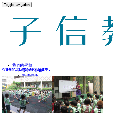
Toggle navigation
我們的學校
◎於晨間活動時間進行念謠教學：
我們的榮耀
教學特色
師資陣容
環境設備
環繞影像
校園生活
作息表
餐點表
餐點檔案