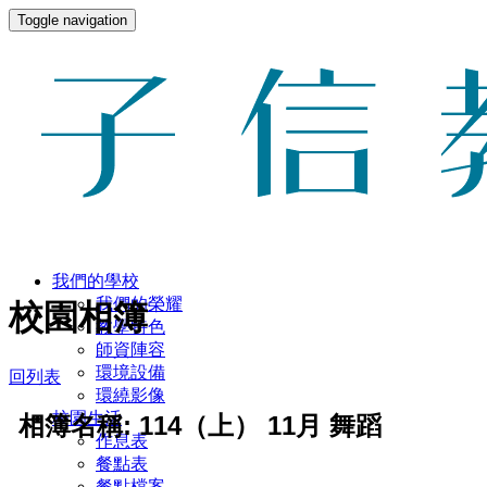
Toggle navigation
我們的學校
我們的榮耀
校園相簿
教學特色
師資陣容
環境設備
回列表
環繞影像
校園生活
相簿名稱: 114（上） 11月 舞蹈
作息表
餐點表
餐點檔案