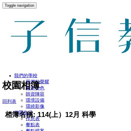
Toggle navigation
我們的學校
我們的榮耀
校園相簿
教學特色
師資陣容
環境設備
回列表
環繞影像
校園生活
相簿名稱: 114(上）12月 科學
作息表
餐點表
餐點檔案