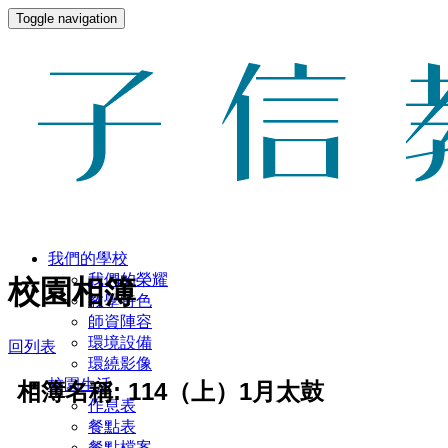
Toggle navigation
我們的學校
我們的榮耀
校園相簿
教學特色
師資陣容
環境設備
回列表
環繞影像
校園生活
相簿名稱: 114（上）1月太鼓
作息表
餐點表
餐點檔案