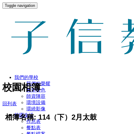
Toggle navigation
我們的學校
我們的榮耀
校園相簿
教學特色
師資陣容
環境設備
回列表
環繞影像
校園生活
相簿名稱: 114（下）2月太鼓
作息表
餐點表
餐點檔案