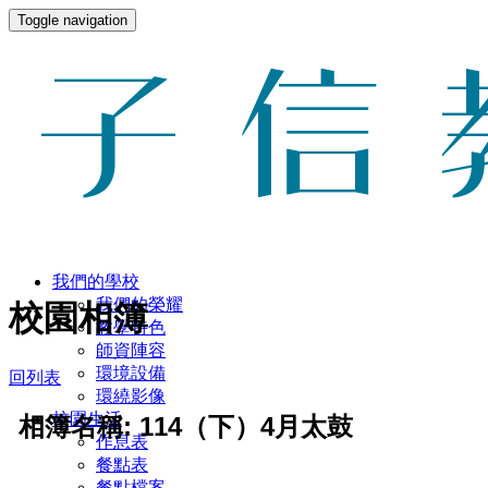
Toggle navigation
我們的學校
我們的榮耀
校園相簿
教學特色
師資陣容
環境設備
回列表
環繞影像
校園生活
相簿名稱: 114（下）4月太鼓
作息表
餐點表
餐點檔案