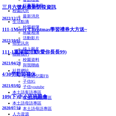
行事曆表格
三月六號起最新防疫資訊
校園訊息
最新消息
2022/12/21
生活點滴
校園相簿
111-1Merry Christmas學習禮券大方送~
班級相簿
活動影片
2022/10/01
招生訊息
線上報名
111-1重陽節活動(愛你長長99)
聯絡我們
校園資料
2021/04/28
與我聯絡
社群網站
4/30勞動節補休
子信幼兒園FB
子信IG
2021/03/05
子信youtube
本土語客語專區
109(下)中小班班親會
本土語客語專區
本土語母語專區
2020/07/10
本土語母語專區
人力資源