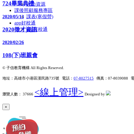
724畢業典禮
人力資源
課後照顧服務專區
2020/05/13
課表(寒假營)
app好校通
2020徵才資訊
app好校通
2020/02/26
108(下)班親會
© 子信教育機構 All Rights Reserved.
地址：高雄市小港區漢民路735號 電話：
07-8027515
傳真：07-8039088
<線上管理>
瀏覽人數： 37666
Designed by
×